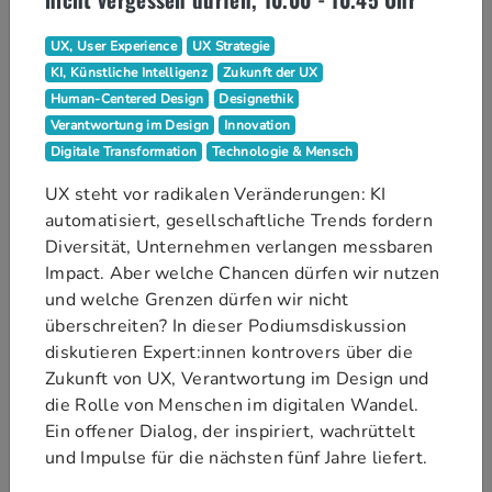
Hinweise:
UX, User Experience
UX Strategie
Offene Sessions
: Sie erhalten direkt
KI, Künstliche Intelligenz
Zukunft der UX
eine Teilnahme-Zusage, sofern ein
Human-Centered Design
Designethik
Platz verfügbar ist (
Status "gebucht"
)
Verantwortung im Design
Innovation
Ein Teil der Plätze ist für die Vergabe
Digitale Transformation
Technologie & Mensch
vor Ort reserviert. Besucher:innen auf
der Warteliste werden dabei zuerst
UX steht vor radikalen Veränderungen: KI
berücksichtigt.
automatisiert, gesellschaftliche Trends fordern
Diversität, Unternehmen verlangen messbaren
Geschlossene Sessions
: Der
Impact. Aber welche Chancen dürfen wir nutzen
Aussteller entscheidet, ob Sie
und welche Grenzen dürfen wir nicht
teilnehmen können, daher ist Ihre
überschreiten? In dieser Podiumsdiskussion
Buchung zunächst im
Status
diskutieren Expert:innen kontrovers über die
"angefragt"
. Sobald der Aussteller
Zukunft von UX, Verantwortung im Design und
über Ihre Anfrage entschieden hat,
die Rolle von Menschen im digitalen Wandel.
erhalten Sie eine E-Mail und der
Ein offener Dialog, der inspiriert, wachrüttelt
Status in Ihrer Buchungsübersicht
und Impulse für die nächsten fünf Jahre liefert.
wird aktualisiert (
Status
"zugelassen", "Warteliste" oder