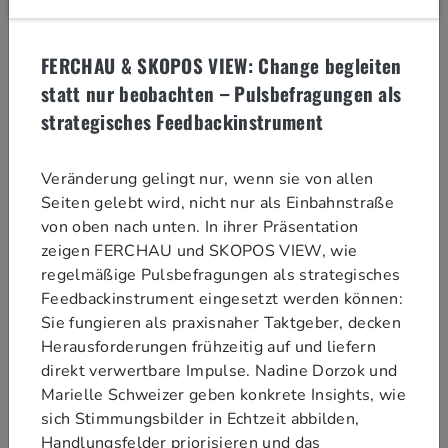
Hinweise:
Offene Sessions
: Sie erhalten direkt
FERCHAU & SKOPOS VIEW: Change begleiten
eine Teilnahme-Zusage, sofern ein
statt nur beobachten – Pulsbefragungen als
Platz verfügbar ist (
Status "gebucht"
)
strategisches Feedbackinstrument
Ein Teil der Plätze ist für die Vergabe
vor Ort reserviert. Besucher:innen auf
der Warteliste werden dabei zuerst
Veränderung gelingt nur, wenn sie von allen
berücksichtigt.
Seiten gelebt wird, nicht nur als Einbahnstraße
Geschlossene Sessions
: Der
von oben nach unten. In ihrer Präsentation
Aussteller entscheidet, ob Sie
zeigen FERCHAU und SKOPOS VIEW, wie
teilnehmen können, daher ist Ihre
regelmäßige Pulsbefragungen als strategisches
Buchung zunächst im
Status
Feedbackinstrument eingesetzt werden können:
"angefragt"
. Sobald der Aussteller
Sie fungieren als praxisnaher Taktgeber, decken
über Ihre Anfrage entschieden hat,
Herausforderungen frühzeitig auf und liefern
erhalten Sie eine E-Mail und der
direkt verwertbare Impulse. Nadine Dorzok und
Status in Ihrer Buchungsübersicht
Marielle Schweizer geben konkrete Insights, wie
wird aktualisiert (
Status
sich Stimmungsbilder in Echtzeit abbilden,
"zugelassen", "Warteliste" oder
Handlungsfelder priorisieren und das