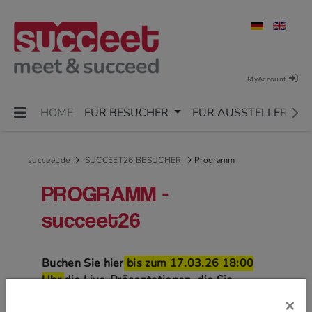
MyAccount
HOME
FÜR BESUCHER
FÜR AUSSTELLER
succeet.de
SUCCEET26 BESUCHER
Programm
PROGRAMM -
succeet26
Buchen Sie hier
bis zum 17.03.26 18:00
Uhr
die Live-Präsentationen, die Sie
besuchen möchten. Beachten Sie folgende
×